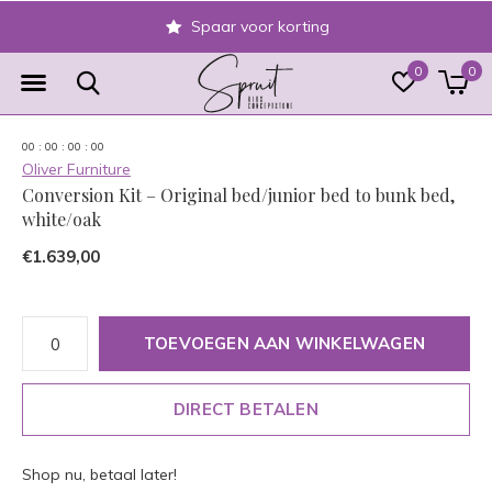
Spaar voor korting
0
0
0
0
:
0
0
:
0
0
:
0
0
Oliver Furniture
Conversion Kit – Original bed/junior bed to bunk bed,
white/oak
€1.639,00
TOEVOEGEN AAN WINKELWAGEN
DIRECT BETALEN
Shop nu, betaal later!