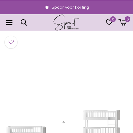
Spaar voor korting
0
0