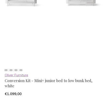
0
0
:
0
0
:
0
0
:
0
0
Oliver Furniture
Conversion Kit - Mini+ junior bed to low bunk bed,
white
€1.099,00