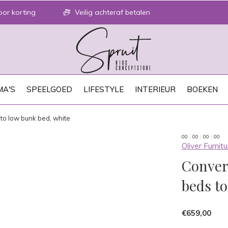
or korting
Veilig achteraf betalen
A'S
SPEELGOED
LIFESTYLE
INTERIEUR
BOEKEN
 to low bunk bed, white
0
0
:
0
0
:
0
0
:
0
0
Oliver Furnitu
Convers
beds to
€659,00