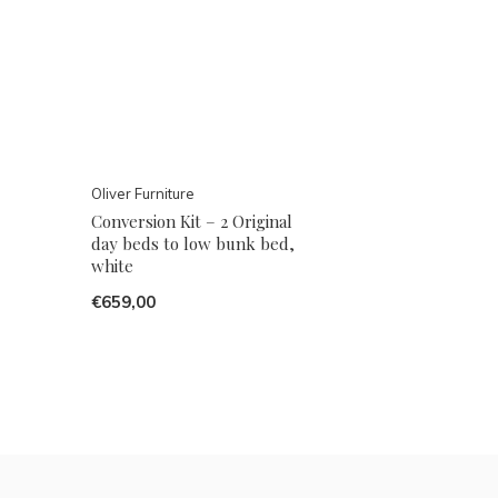
Oliver Furniture
Conversion Kit – 2 Original
day beds to low bunk bed,
white
€659,00