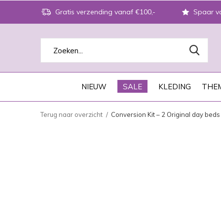
Gratis verzending vanaf €100,-
Spaar vo
NIEUW
SALE
KLEDING
THEM
Terug naar overzicht
Conversion Kit – 2 Original day beds