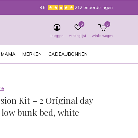
9.6
212 beoordelingen
0
0
inloggen
verlanglijst
winkelwagen
MAMA
MERKEN
CADEAUBONNEN
re
ion Kit – 2 Original day
 low bunk bed, white