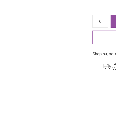
Shop nu, beta
Gr
Va