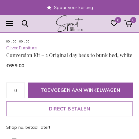
Spaar voor korting
0
0
0
0
:
0
0
:
0
0
:
0
0
Oliver Furniture
Conversion Kit – 2 Original day beds to bunk bed, white
€659,00
TOEVOEGEN AAN WINKELWAGEN
DIRECT BETALEN
Shop nu, betaal later!