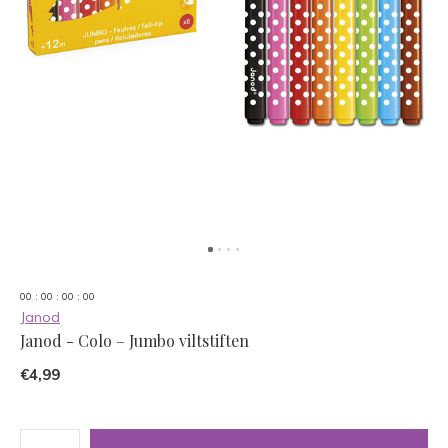
0
0
:
0
0
:
0
0
:
0
0
Janod
Janod - Colo – Jumbo viltstiften
€4,99