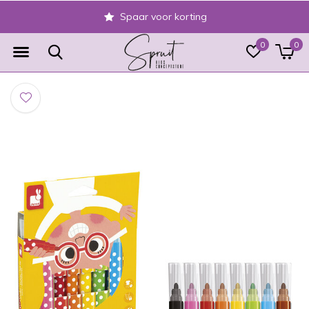
Spaar voor korting
0
0