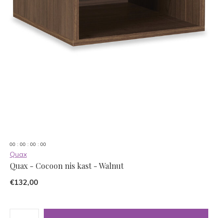
0
0
:
0
0
:
0
0
:
0
0
Quax
Quax - Cocoon nis kast - Walnut
€132,00