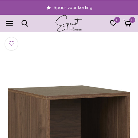
Spaar voor korting
0
0