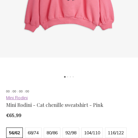
0
0
:
0
0
:
0
0
:
0
0
Mini Rodini
Mini Rodini - Cat chenille sweatshirt - Pink
€65,99
56/62
68/74
80/86
92/98
104/110
116/122