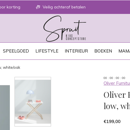
or korting
Veilig achteraf betalen
SPEELGOED
LIFESTYLE
INTERIEUR
BOEKEN
MAM
w, white/oak
0
0
:
0
0
:
0
0
:
0
0
Oliver Furnitu
Oliver 
low, wh
€199,00