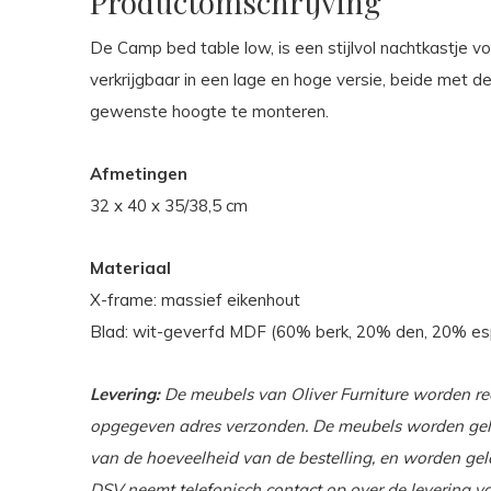
Productomschrijving
De Camp bed table low, is een stijlvol nachtkastje v
verkrijgbaar in een lage en hoge versie, beide met d
gewenste hoogte te monteren.
Afmetingen
32 x 40 x 35/38,5 cm
Materiaal
X-frame: massief eikenhout
Blad: wit-geverfd MDF (60% berk, 20% den, 20% es
Levering:
De meubels van Oliver Furniture worden re
opgegeven adres verzonden. De meubels worden geleve
van de hoeveelheid van de bestelling, en worden gel
DSV neemt telefonisch contact op over de levering v