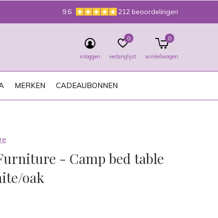
9.6
212 beoordelingen
0
0
inloggen
verlanglijst
winkelwagen
A
MERKEN
CADEAUBONNEN
re
Furniture - Camp bed table
ite/oak