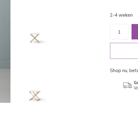
2-4 weken
Shop nu, beta
Gr
Va