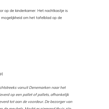
oor op de kinderkamer. Het nachtkastje is
e mogelijkheid om het tafelblad op de
p)
chtstreeks vanuit Denemarken naar het
rd op een pallet of pallets, afhankelijk
everd tot aan de voordeur. De bezorger van
an de meubels. Mocht er niemand thuis zijn