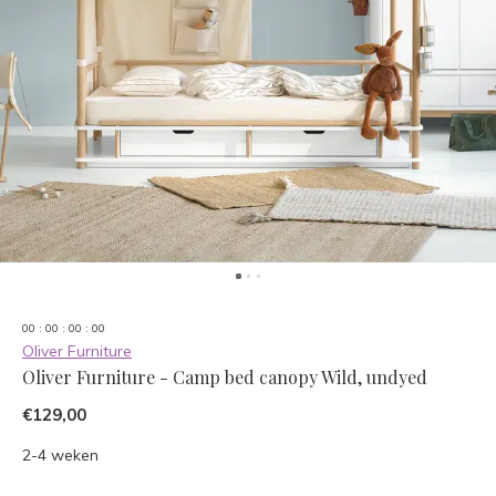
0
0
:
0
0
:
0
0
:
0
0
Oliver Furniture
Oliver Furniture - Camp bed canopy Wild, undyed
€129,00
2-4 weken