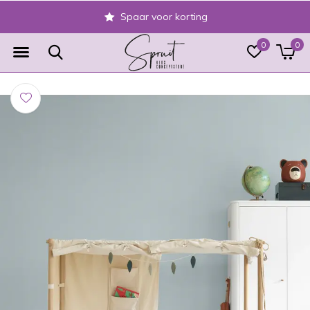
Spaar voor korting
0
0