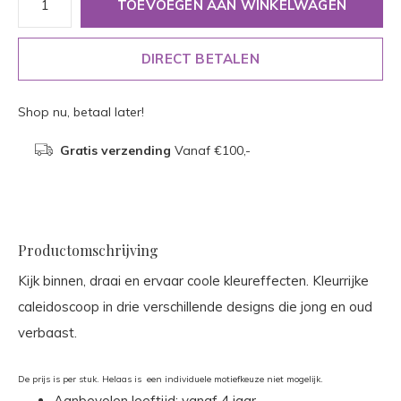
TOEVOEGEN AAN WINKELWAGEN
DIRECT BETALEN
Shop nu, betaal later!
Gratis verzending
Vanaf €100,-
Productomschrijving
Kijk binnen, draai en ervaar coole kleureffecten. Kleurrijke
caleidoscoop in drie verschillende designs die jong en oud
verbaast.
De prijs is per stuk. Helaas is een individuele motiefkeuze niet mogelijk.
Aanbevolen leeftijd: vanaf 4 jaar