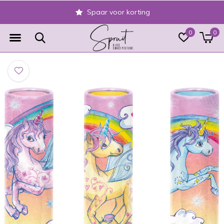
Spaar voor korting
0
0