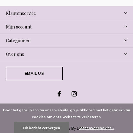
Klantenservice
Mijn account
Categorieën
Over ons
EMAIL US
Door het gebruiken van onze website, ga je akkoord met het gebruik van
cookies om onze website te verbeteren.
Dit bericht verbergen
Meer over cookies »
© Copyright
2026
- Theme By
DMWS
-
RSS-feed