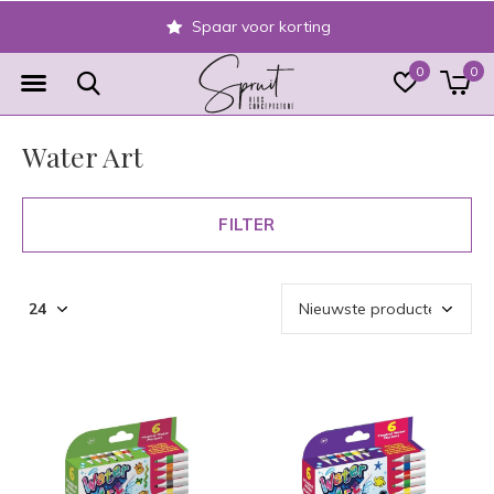
Spaar voor korting
0
0
Water Art
FILTER