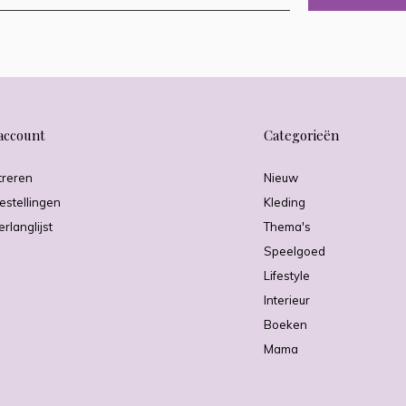
account
Categorieën
treren
Nieuw
estellingen
Kleding
erlanglijst
Thema's
Speelgoed
Lifestyle
Interieur
Boeken
Mama