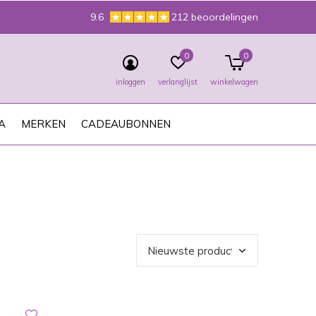
9.6
212 beoordelingen
0
0
inloggen
verlanglijst
winkelwagen
A
MERKEN
CADEAUBONNEN