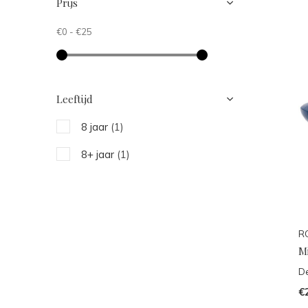
Prijs
€0
-
€25
Leeftijd
8 jaar
(1)
8+ jaar
(1)
RC
Mi
De
€