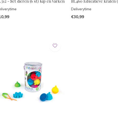
312 - Set dieren (6 st) Kip en Varken
BL460 Educatieve kralen (
liverytime
Deliverytime
10,99
€30,99