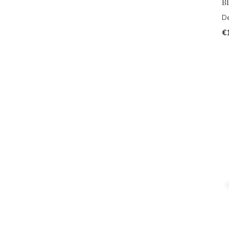
BL
De
€