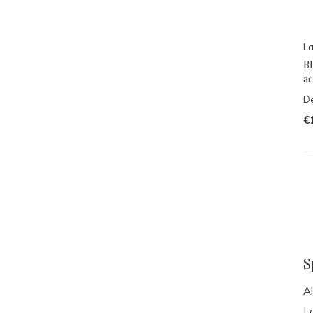
L
B
ac
De
€
S
Al
La