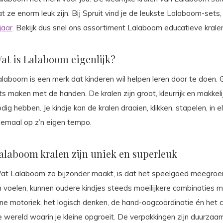
t ze enorm leuk zijn. Bij Spruit vind je de leukste Lalaboom-sets
jaar
. Bekijk dus snel ons assortiment Lalaboom educatieve kralen 
at is Lalaboom eigenlijk?
laboom is een merk dat kinderen wil helpen leren door te doen. G
ts maken met de handen. De kralen zijn groot, kleurrijk en makkel
dig hebben. Je kindje kan de kralen draaien, klikken, stapelen, in 
llemaal op z’n eigen tempo.
alaboom kralen zijn uniek en superleuk
at Lalaboom zo bijzonder maakt, is dat het speelgoed meegroeit
n voelen, kunnen oudere kindjes steeds moeilijkere combinaties 
ijne motoriek, het logisch denken, de hand-oogcoördinatie én het
e wereld waarin je kleine opgroeit. De verpakkingen zijn duurzaa