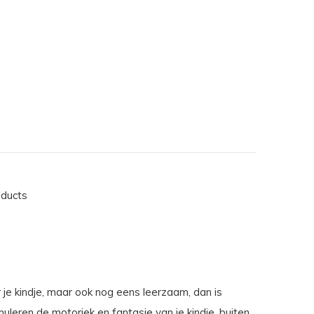
oducts
r je kindje, maar ook nog eens leerzaam, dan is
uleren de motoriek en fantasie van je kindje, buiten