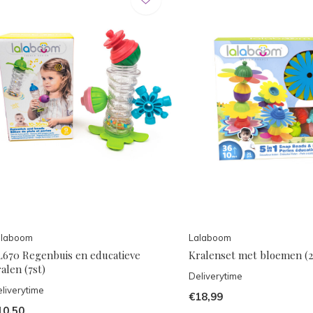
alaboom
Lalaboom
L670 Regenbuis en educatieve
Kralenset met bloemen (2
alen (7st)
Deliverytime
liverytime
€18,99
10,50