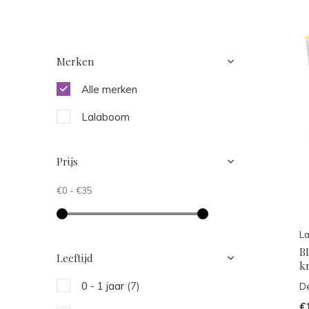
Merken
Alle merken
Lalaboom
Prijs
€0
-
€35
L
B
Leeftijd
kr
0 - 1 jaar
(7)
De
€