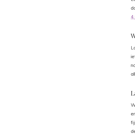
da
4 
W
La
ie
no
a
L
W
e
f
d