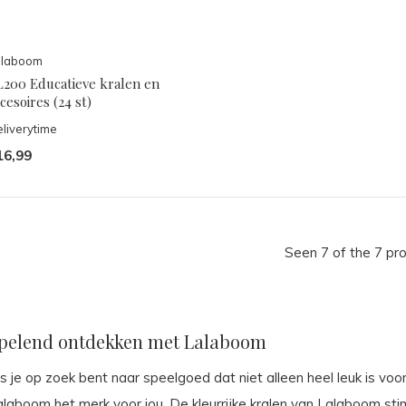
alaboom
L200 Educatieve kralen en
cesoires (24 st)
liverytime
16,99
Seen 7 of the 7 pr
pelend ontdekken met Lalaboom
s je op zoek bent naar speelgoed dat niet alleen heel leuk is voo
laboom het merk voor jou. De kleurrijke kralen van Lalaboom stim