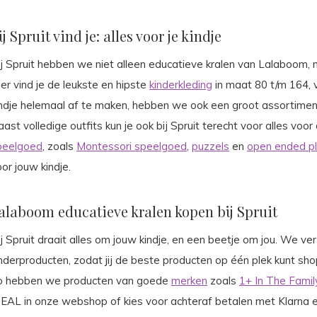
ij Spruit vind je: alles voor je kindje
j Spruit hebben we niet alleen educatieve kralen van Lalaboom, m
er vind je de leukste en hipste
kinderkleding
in maat 80 t/m 164,
indje helemaal af te maken, hebben we ook een groot assortime
ast volledige outfits kun je ook bij Spruit terecht voor alles voor
peelgoed
, zoals
Montessori speelgoed
,
puzzels
en
open ended p
or jouw kindje.
alaboom educatieve kralen kopen bij Spruit
j Spruit draait alles om jouw kindje, en een beetje om jou. We v
inderproducten, zodat jij de beste producten op één plek kunt sh
o hebben we producten van goede
merken
zoals
1+ In The Famil
DEAL in onze webshop of kies voor achteraf betalen met Klarna e