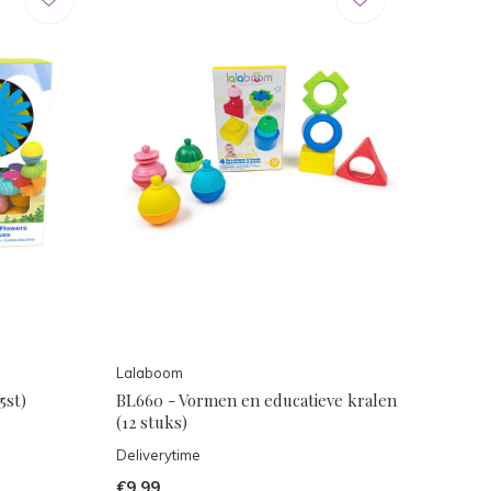
Lalaboom
5st)
BL660 - Vormen en educatieve kralen
(12 stuks)
Deliverytime
€9,99