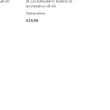
48 st)
BL230 Educatieve kralen en
accessoires (28 st)
Deliverytime
€19,99