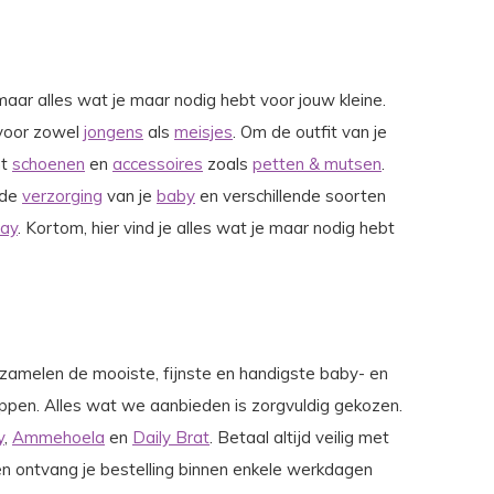
aar alles wat je maar nodig hebt voor jouw kleine.
 voor zowel
jongens
als
meisjes
. Om de outfit van je
nt
schoenen
en
accessoires
zoals
petten & mutsen
.
 de
verzorging
van je
baby
en verschillende soorten
lay
. Kortom, hier vind je alles wat je maar nodig hebt
erzamelen de mooiste, fijnste en handigste baby- en
oppen. Alles wat we aanbieden is zorgvuldig gekozen.
y
,
Ammehoela
en
Daily Brat
. Betaal altijd veilig met
n ontvang je bestelling binnen enkele werkdagen