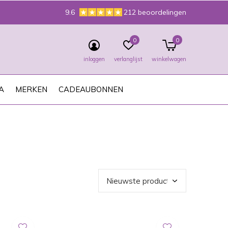
9.6
212 beoordelingen
0
0
inloggen
verlanglijst
winkelwagen
A
MERKEN
CADEAUBONNEN