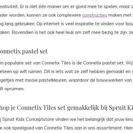
eativiteit. Er is niet één manier om er goed mee te spelen, maar
uder worden, kunnen ze ook complexere
constructies
maken met de
g lang gebruiken. Op internet is veel inspiratie te vinden voor bo
ken. Bovendien is het ook heel leuk om zelf mee bezig te zijn, ze
onnetix pastel set
n populaire set van Connetix Tiles is de Connetix pastel set. Wi
eteen op wilt ruimen. Dit is iets wat ze zelf hebben gemaakt en 
egeltjes met mooie pastelkleuren, waardoor de bouwwerken van j
lt opruimen.
hop je Connetix Tiles set gemakkelijk bij Spruit 
j Spruit Kids Conceptstore vinden we het belangrijk dat jouw kin
 ook speelgoed van Connetix Tiles aan in ons assortiment. Hierdoo