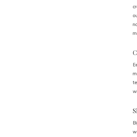
cr
o
no
ma
C
Ee
m
t
wi
S
Bi
we