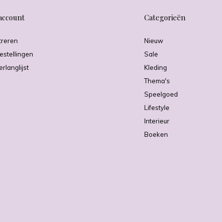
account
Categorieën
treren
Nieuw
estellingen
Sale
erlanglijst
Kleding
Thema's
Speelgoed
Lifestyle
Interieur
Boeken