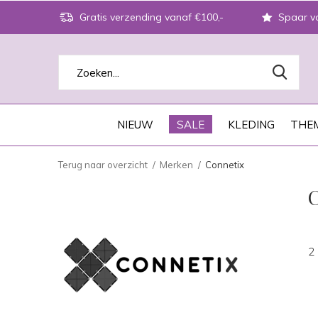
Gratis verzending vanaf €100,-
Spaar vo
NIEUW
SALE
KLEDING
THEM
Terug naar overzicht
Merken
Connetix
2