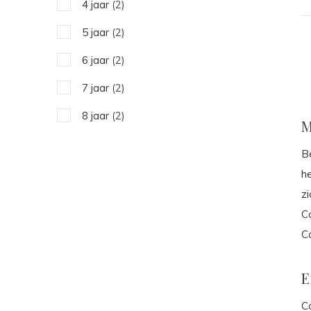
4 jaar
(2)
5 jaar
(2)
6 jaar
(2)
7 jaar
(2)
8 jaar
(2)
M
B
h
zi
C
C
E
C