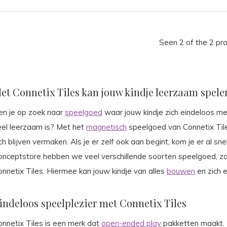
Seen 2 of the 2 pr
et Connetix Tiles kan jouw kindje leerzaam spele
en je op zoek naar
speelgoed
waar jouw kindje zich eindeloos me
eel leerzaam is? Met het
magnetisch
speelgoed van Connetix Tile
ch blijven vermaken. Als je er zelf ook aan begint, kom je er al snel
onceptstore hebben we veel verschillende soorten speelgoed, z
onnetix Tiles. Hiermee kan jouw kindje van alles
bouwen
en zich 
indeloos speelplezier met Connetix Tiles
onnetix Tiles is een merk dat
open-ended play
pakketten maakt. D