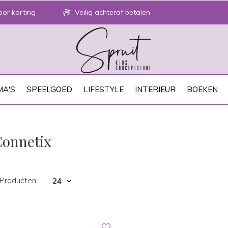
or korting
Veilig achteraf betalen
A'S
SPEELGOED
LIFESTYLE
INTERIEUR
BOEKEN
Connetix
 Producten