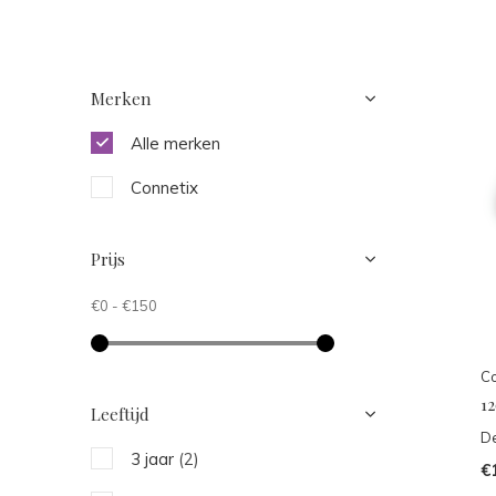
Merken
Alle merken
Connetix
Prijs
€0
-
€150
Co
12
Leeftijd
De
3 jaar
(2)
€