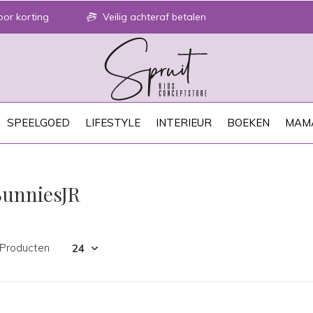
or korting
Veilig achteraf betalen
SPEELGOED
LIFESTYLE
INTERIEUR
BOEKEN
MAM
BunniesJR
 Producten