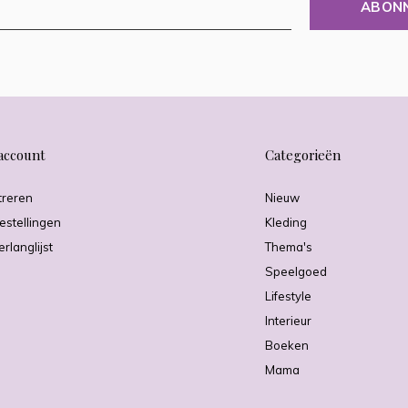
ABON
account
Categorieën
treren
Nieuw
estellingen
Kleding
erlanglijst
Thema's
Speelgoed
Lifestyle
Interieur
Boeken
Mama