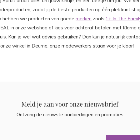
j Spruit draait alles om jouw kindje, en een beetje om jou. We v
inderproducten, zodat jij de beste producten op één plek kunt sh
o hebben we producten van goede
merken
zoals
1+ In The Famil
DEAL in onze webshop of kies voor achteraf betalen met Klarna e
huis. Kan je wel wat advies gebruiken? Dan kun je natuurlijk co
n onze winkel in Deurne, onze medewerkers staan voor je klaar!
Meld je aan voor onze nieuwsbrief
Ontvang de nieuwste aanbiedingen en promoties