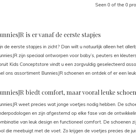
Seen 0 of the 0 pr
unniesJR is er vanaf de eerste stapjes
jn de eerste stapjes in zicht? Dan wilt u natuurlijk alleen het all
nniesJR zijn speciaal ontworpen voor baby’s, peuters en kleuters
pruit Kids Conceptstore vindt u een zorgvuldig geselecteerd as
nel ons assortiment BunniesJR schoenen en ontdek of er een leuk 
unniesJR biedt comfort, maar vooral leuke schoen
unniesJR weet precies wat jonge voetjes nodig hebben. De scho
inderpodologen en zijn afgestemd op elke fase van de ontwikkeli
mbinatie van leuk design en functioneel comfort. De schoenen zij
ol die meebuigt met de voet. Zo krijgen de voetjes precies de ju