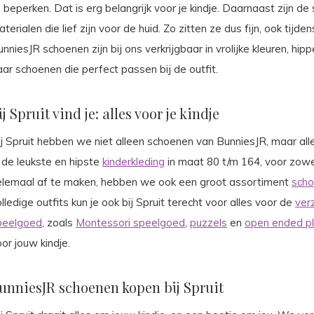
e beperken. Dat is erg belangrijk voor je kindje. Daarnaast zijn
terialen die lief zijn voor de huid. Zo zitten ze dus fijn, ook tijd
nniesJR schoenen zijn bij ons verkrijgbaar in vrolijke kleuren, hipp
ar schoenen die perfect passen bij de outfit.
ij Spruit vind je: alles voor je kindje
j Spruit hebben we niet alleen schoenen van BunniesJR, maar alle
 de leukste en hipste
kinderkleding
in maat 80 t/m 164, voor zow
elemaal af te maken, hebben we ook een groot assortiment
sch
lledige outfits kun je ook bij Spruit terecht voor alles voor de
ver
peelgoed
, zoals
Montessori speelgoed
,
puzzels
en
open ended p
or jouw kindje.
unniesJR schoenen kopen bij Spruit