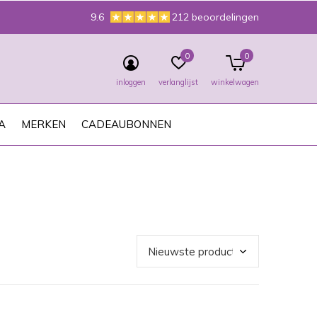
9.6
212 beoordelingen
0
0
inloggen
verlanglijst
winkelwagen
A
MERKEN
CADEAUBONNEN