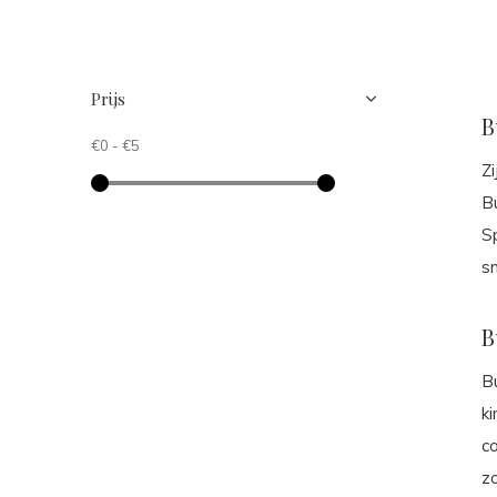
Prijs
B
€0
-
€5
Zi
Bu
S
s
B
B
k
co
zo