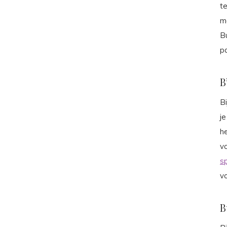
t
ma
Bu
pa
B
Bi
je
h
vo
s
vo
B