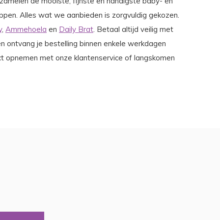
erzamelen de mooiste, fijnste en handigste baby- en
oppen. Alles wat we aanbieden is zorgvuldig gekozen.
y
,
Ammehoela
en
Daily Brat
. Betaal altijd veilig met
n ontvang je bestelling binnen enkele werkdagen
ntact opnemen met onze klantenservice of langskomen