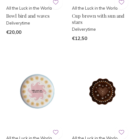
All the Luck in the World
All the Luck in the World
Bowl bird and waves
Cup brown with sun and
stars
Deliverytime
Deliverytime
€20,00
€12,50
All the Luck in the World
All the Luck in the World