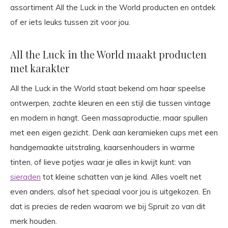
assortiment All the Luck in the World producten en ontdek
of er iets leuks tussen zit voor jou.
All the Luck in the World maakt producten
met karakter
All the Luck in the World staat bekend om haar speelse
ontwerpen, zachte kleuren en een stijl die tussen vintage
en modern in hangt. Geen massaproductie, maar spullen
met een eigen gezicht. Denk aan keramieken cups met een
handgemaakte uitstraling, kaarsenhouders in warme
tinten, of lieve potjes waar je alles in kwijt kunt: van
sieraden
tot kleine schatten van je kind. Alles voelt net
even anders, alsof het speciaal voor jou is uitgekozen. En
dat is precies de reden waarom we bij Spruit zo van dit
merk houden.