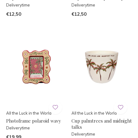
Deliverytime
Deliverytime
€12,50
€12,50
All the Luck in the World
All the Luck in the World
Photoframe polaroid wavy
Cup palmtrees and midnight
talks
Deliverytime
Deliverytime
€19,99