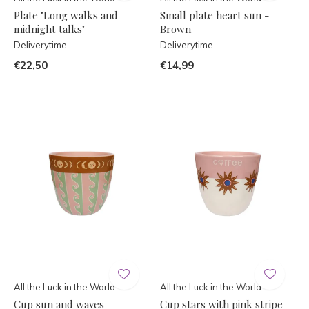
Plate "Long walks and
Small plate heart sun -
midnight talks"
Brown
Deliverytime
Deliverytime
€22,50
€14,99
All the Luck in the World
All the Luck in the World
Cup sun and waves
Cup stars with pink stripe