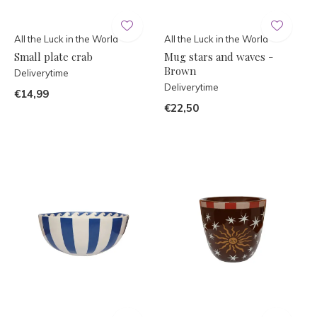
All the Luck in the World
All the Luck in the World
Small plate crab
Mug stars and waves -
Brown
Deliverytime
Deliverytime
€14,99
€22,50