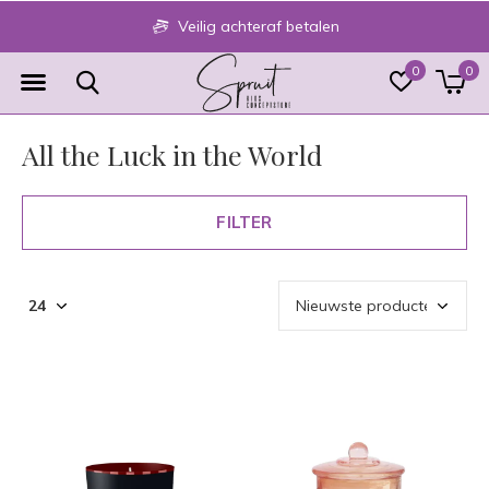
Veilig achteraf betalen
0
0
All the Luck in the World
FILTER