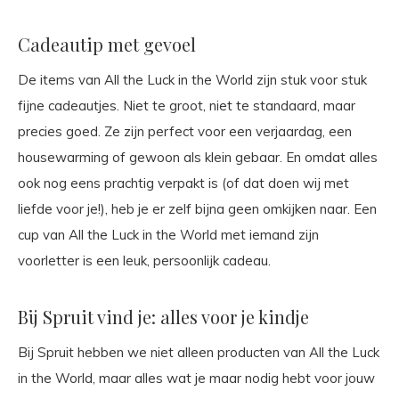
Cadeautip met gevoel
De items van All the Luck in the World zijn stuk voor stuk
fijne cadeautjes. Niet te groot, niet te standaard, maar
precies goed. Ze zijn perfect voor een verjaardag, een
housewarming of gewoon als klein gebaar. En omdat alles
ook nog eens prachtig verpakt is (of dat doen wij met
liefde voor je!), heb je er zelf bijna geen omkijken naar. Een
cup van All the Luck in the World met iemand zijn
voorletter is een leuk, persoonlijk cadeau.
Bij Spruit vind je: alles voor je kindje
Bij Spruit hebben we niet alleen producten van All the Luck
in the World, maar alles wat je maar nodig hebt voor jouw