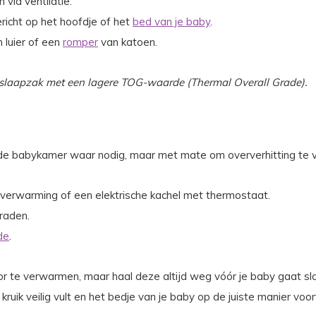
 via ventilatie.
ericht op het hoofdje of het
bed van je baby
.
n luier of een
romper
van katoen.
 slaapzak met een lagere TOG-waarde (Thermal Overall Grade).
m de babykamer waar nodig, maar met mate om oververhitting te
verwarming of een elektrische kachel met thermostaat.
raden.
de
.
voor te verwarmen, maar haal deze altijd weg vóór je baby gaat 
kruik veilig vult en het bedje van je baby op de juiste manier vo