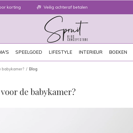
or korting
Veilig achteraf betalen
A'S
SPEELGOED
LIFESTYLE
INTERIEUR
BOEKEN
de babykamer?
Blog
r voor de babykamer?