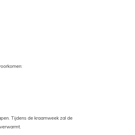
 voorkomen:
slapen. Tijdens de kraamweek zal de
orverwarmt.