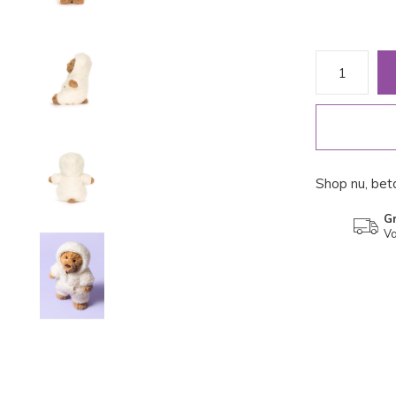
Shop nu, beta
Gr
Va