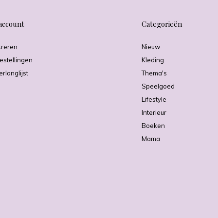
account
Categorieën
treren
Nieuw
estellingen
Kleding
erlanglijst
Thema's
Speelgoed
Lifestyle
Interieur
Boeken
Mama