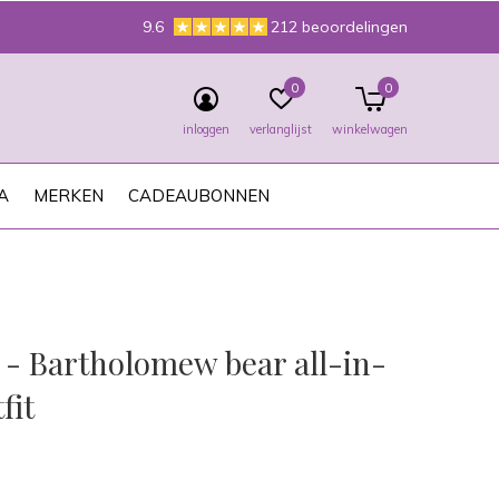
9.6
212 beoordelingen
0
0
inloggen
verlanglijst
winkelwagen
A
MERKEN
CADEAUBONNEN
t - Bartholomew bear all-in-
fit