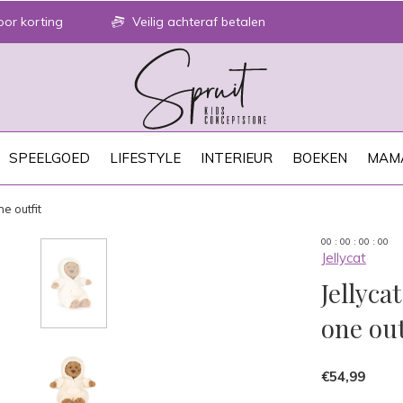
or korting
Veilig achteraf betalen
SPEELGOED
LIFESTYLE
INTERIEUR
BOEKEN
MAM
e outfit
0
0
:
0
0
:
0
0
:
0
0
Jellycat
Jellyca
one out
€54,99