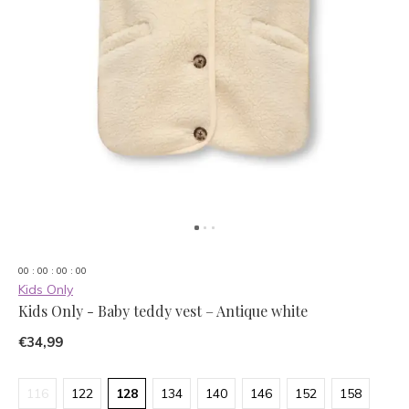
0
0
:
0
0
:
0
0
:
0
0
Kids Only
Kids Only - Baby teddy vest – Antique white
€34,99
116
122
128
134
140
146
152
158