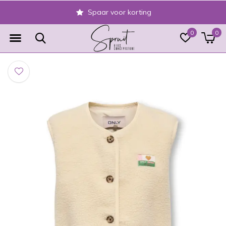
Spaar voor korting
0
0