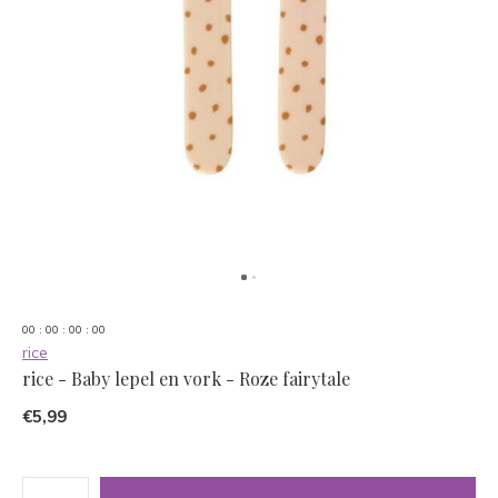
0
0
:
0
0
:
0
0
:
0
0
rice
rice - Baby lepel en vork - Roze fairytale
€5,99