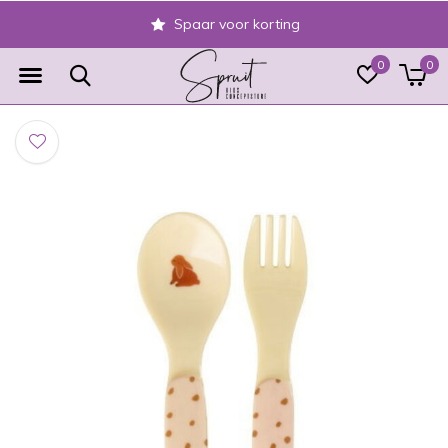
Spaar voor korting
0
0