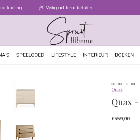
or korting
Veilig achteraf betalen
A'S
SPEELGOED
LIFESTYLE
INTERIEUR
BOEKEN
0
0
:
0
0
:
0
0
:
0
0
Quax
Quax -
€559,00