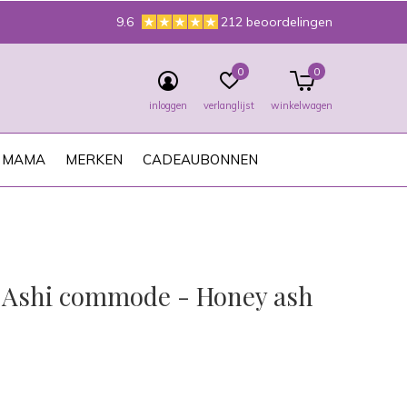
9.6
212 beoordelingen
0
0
inloggen
verlanglijst
winkelwagen
MAMA
MERKEN
CADEAUBONNEN
 Ashi commode - Honey ash