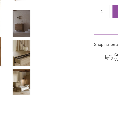
Shop nu, beta
Gr
Va