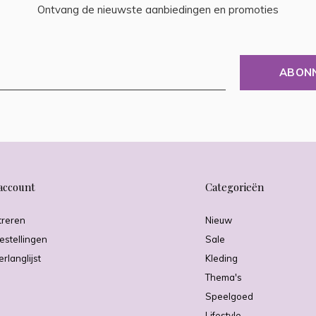
Ontvang de nieuwste aanbiedingen en promoties
ABON
account
Categorieën
treren
Nieuw
estellingen
Sale
erlanglijst
Kleding
Thema's
Speelgoed
Lifestyle