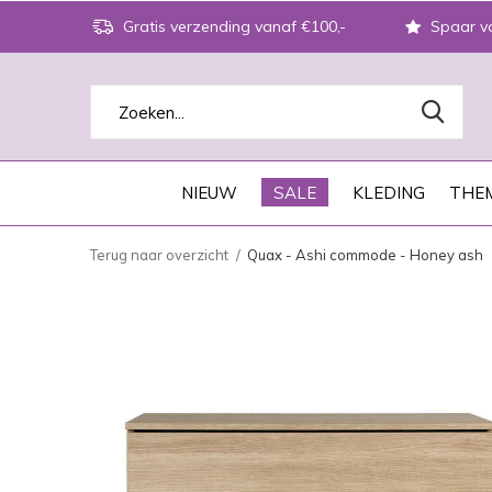
Gratis verzending vanaf €100,-
Spaar vo
NIEUW
SALE
KLEDING
THEM
Terug naar overzicht
Quax - Ashi commode - Honey ash