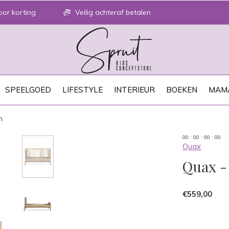
or korting
Veilig achteraf betalen
SPEELGOED
LIFESTYLE
INTERIEUR
BOEKEN
MAM
h
0
0
:
0
0
:
0
0
:
0
0
Quax
Quax -
€559,00