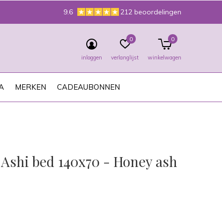
9.6
212 beoordelingen
0
0
inloggen
verlanglijst
winkelwagen
A
MERKEN
CADEAUBONNEN
 Ashi bed 140x70 - Honey ash