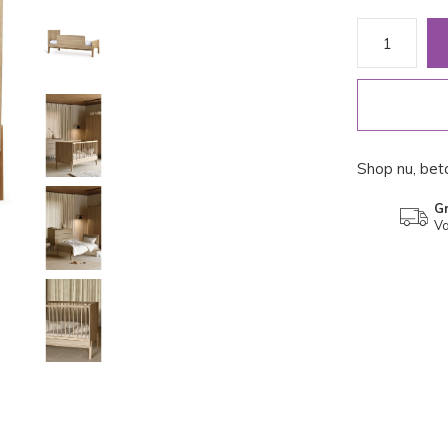
Shop nu, beta
Gr
Va