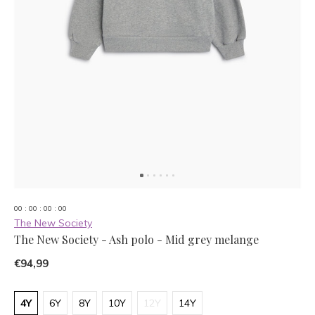
0
0
:
0
0
:
0
0
:
0
0
The New Society
The New Society - Ash polo - Mid grey melange
€94,99
4Y
6Y
8Y
10Y
12Y
14Y