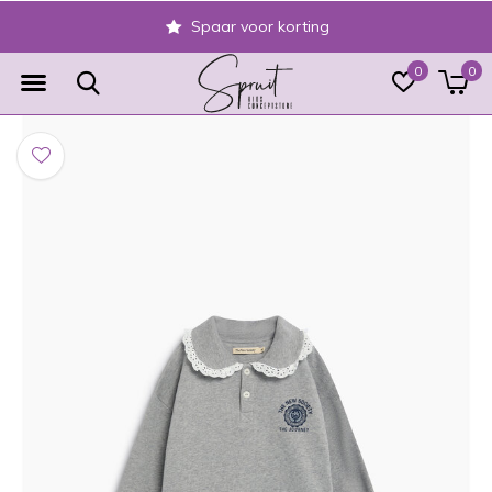
Spaar voor korting
0
0