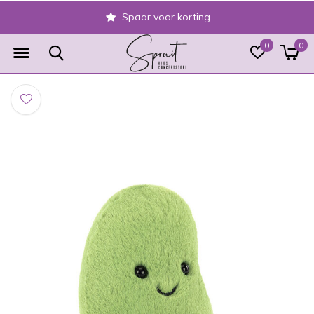
Spaar voor korting
0
0