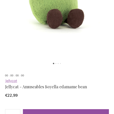
0
0
:
0
0
:
0
0
:
0
0
Jellycat
Jellycat - Amuseables Soyella edamame bean
€22,99