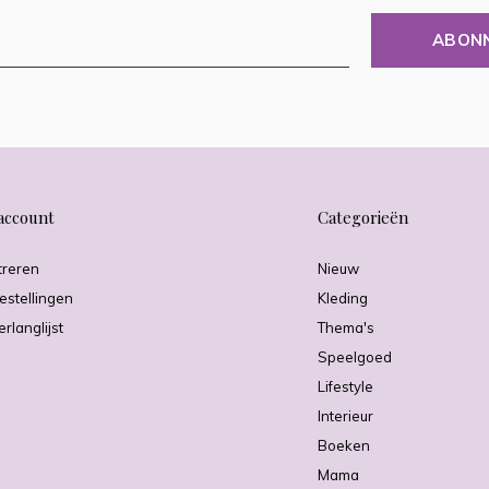
ABON
account
Categorieën
treren
Nieuw
estellingen
Kleding
erlanglijst
Thema's
Speelgoed
Lifestyle
Interieur
Boeken
Mama