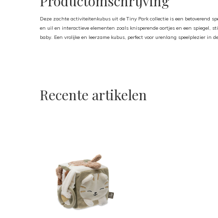
Productomschrijving
Deze zachte activiteitenkubus uit de Tiny Park collectie is een betoverend spe
en uil en interactieve elementen zoals knisperende oortjes en een spiegel, s
baby. Een vrolijke en leerzame kubus, perfect voor urenlang speelplezier in de
Recente artikelen