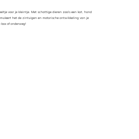
eltje voor je kleintje. Met schattige dieren zoals een kat, hond
timuleert het de zintuigen en motorische ontwikkeling van je
 box of onderweg!​