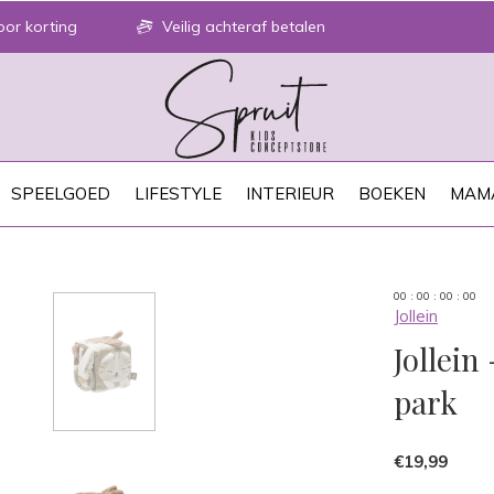
or korting
Veilig achteraf betalen
SPEELGOED
LIFESTYLE
INTERIEUR
BOEKEN
MAM
0
0
:
0
0
:
0
0
:
0
0
Jollein
Jollein
park
€19,99