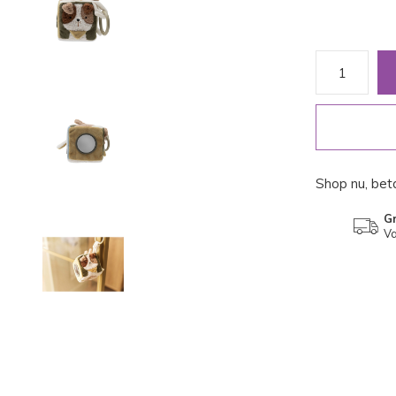
Shop nu, beta
Gr
Va