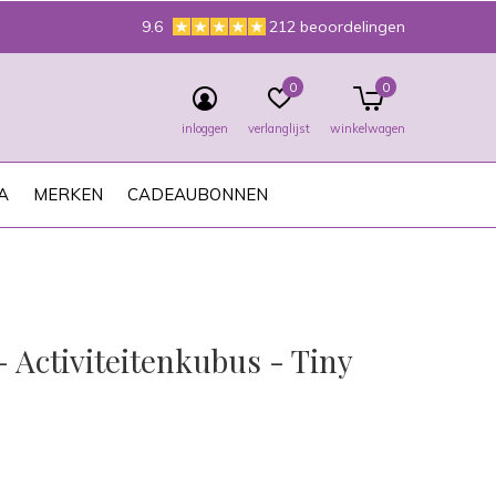
9.6
212 beoordelingen
0
0
inloggen
verlanglijst
winkelwagen
A
MERKEN
CADEAUBONNEN
 - Activiteitenkubus - Tiny