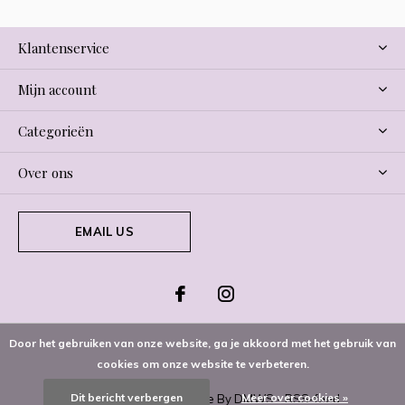
Klantenservice
Mijn account
Categorieën
Over ons
EMAIL US
Door het gebruiken van onze website, ga je akkoord met het gebruik van
cookies om onze website te verbeteren.
Dit bericht verbergen
Meer over cookies »
© Copyright
2026
- Theme By
DMWS
-
RSS-feed