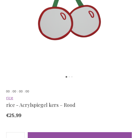
0
0
:
0
0
:
0
0
:
0
0
rice
rice - Acrylspiegel kers – Rood
€25,99