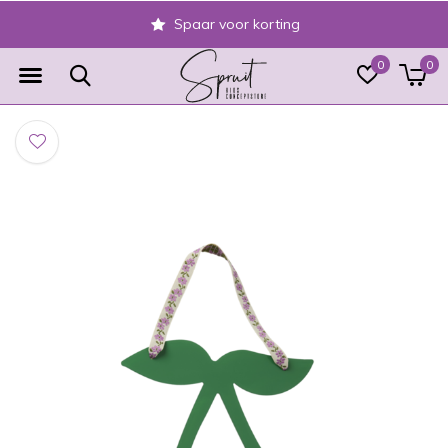
Spaar voor korting
0
0