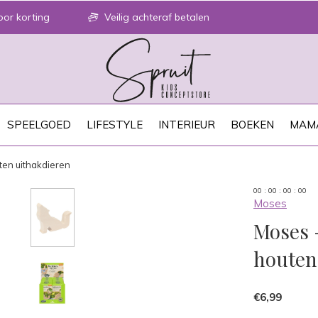
or korting
Veilig achteraf betalen
SPEELGOED
LIFESTYLE
INTERIEUR
BOEKEN
MAM
ten uithakdieren
0
0
:
0
0
:
0
0
:
0
0
Moses
Moses -
houten
€6,99