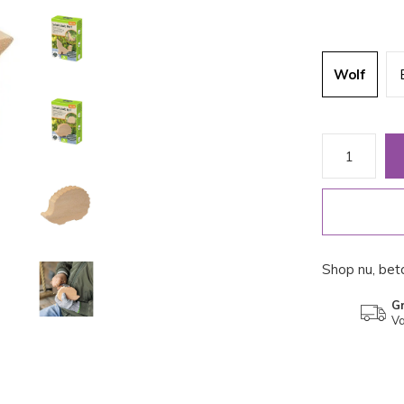
Wolf
Shop nu, beta
Gr
Va