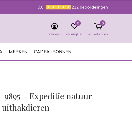
9.6
212 beoordelingen
0
0
inloggen
verlanglijst
winkelwagen
A
MERKEN
CADEAUBONNEN
 9895 – Expeditie natuur
 uithakdieren