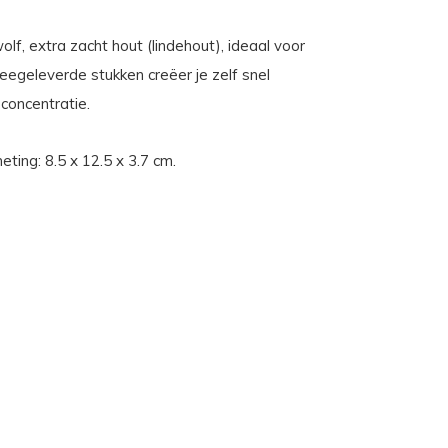
f, extra zacht hout (lindehout), ideaal voor
geleverde stukken creëer je zelf snel
 concentratie.
ting: 8.5 x 12.5 x 3.7 cm.