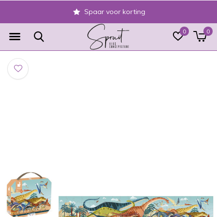
Spaar voor korting
0
0