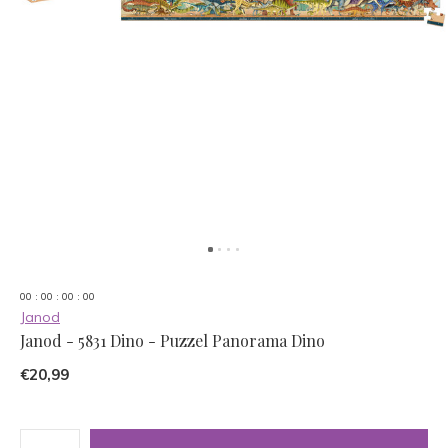
0
0
:
0
0
:
0
0
:
0
0
Janod
Janod - 5831 Dino - Puzzel Panorama Dino
€20,99