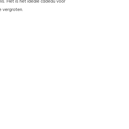
eis. Het is het ideale cadeau voor
e vergroten.