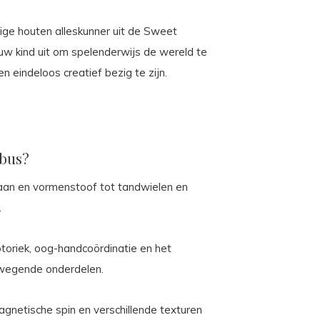
ige houten alleskunner uit de Sweet
w kind uit om spelenderwijs de wereld te
 eindeloos creatief bezig te zijn.
ubus?
aan en vormenstoof tot tandwielen en
.
otoriek, oog-handcoördinatie en het
ewegende onderdelen.
magnetische spin en verschillende texturen