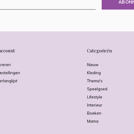
ABON
account
Categorieën
treren
Nieuw
estellingen
Kleding
erlanglijst
Thema's
Speelgoed
Lifestyle
Interieur
Boeken
Mama