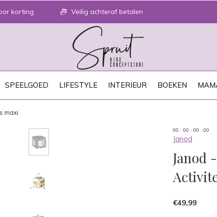
or korting
Veilig achteraf betalen
SPEELGOED
LIFESTYLE
INTERIEUR
BOEKEN
MAM
us maxi
0
0
:
0
0
:
0
0
:
0
0
Janod
Janod -
Activi
€49,99