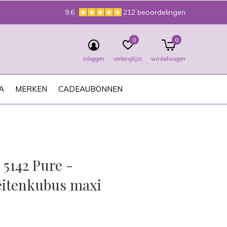
9.6
212 beoordelingen
0
0
inloggen
verlanglijst
winkelwagen
A
MERKEN
CADEAUBONNEN
 5142 Pure -
teitenkubus maxi