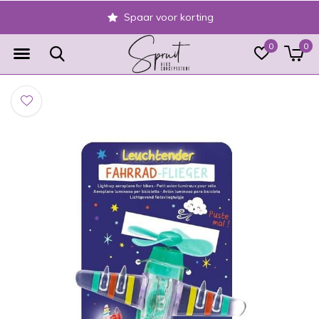
Spaar voor korting
0
0