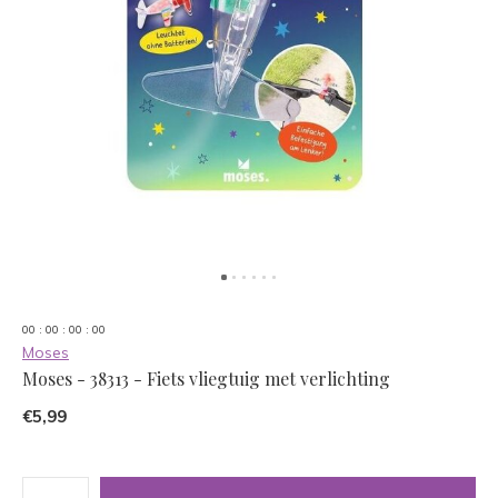
0
0
:
0
0
:
0
0
:
0
0
Moses
Moses - 38313 - Fiets vliegtuig met verlichting
€5,99