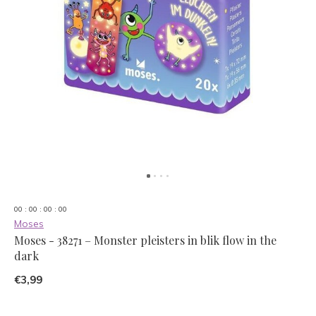
0
0
:
0
0
:
0
0
:
0
0
Moses
Moses - 38271 – Monster pleisters in blik flow in the
dark
€3,99