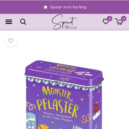
Spaar voor korting
0
0