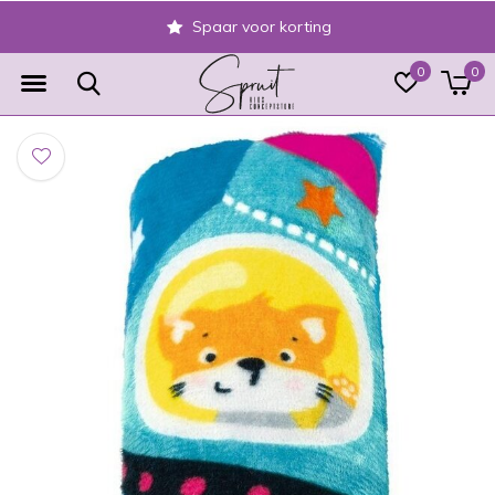
Spaar voor korting
0
0