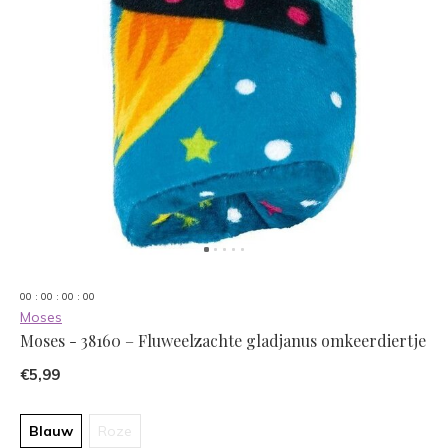
0
0
:
0
0
:
0
0
:
0
0
Moses
Moses - 38160 – Fluweelzachte gladjanus omkeerdiertje
€5,99
Blauw
Roze