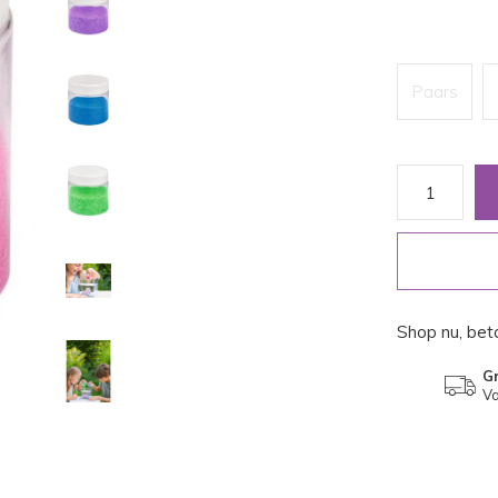
Paars
Shop nu, beta
Gr
Va