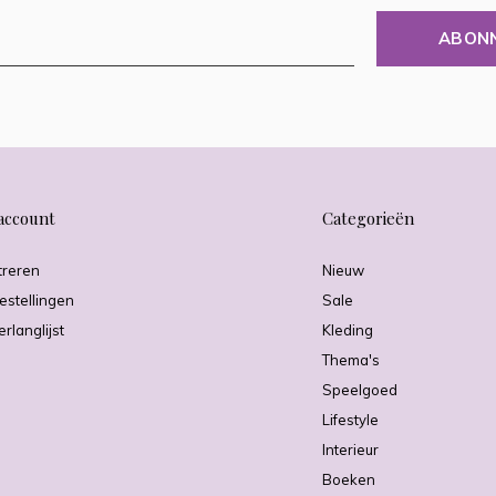
ABON
account
Categorieën
treren
Nieuw
estellingen
Sale
erlanglijst
Kleding
Thema's
Speelgoed
Lifestyle
Interieur
Boeken