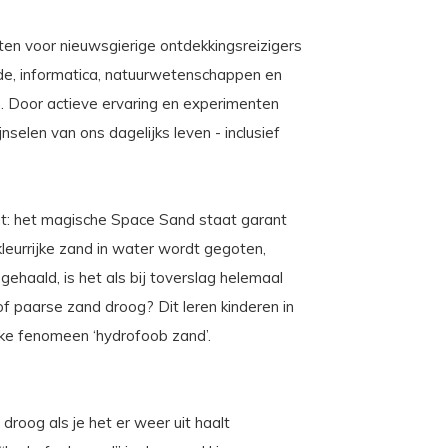
n voor nieuwsgierige ontdekkingsreizigers
nde, informatica, natuurwetenschappen en
 Door actieve ervaring en experimenten
selen van ons dagelijks leven - inclusief
ht: het magische Space Sand staat garant
kleurrijke zand in water wordt gegoten,
gehaald, is het als bij toverslag helemaal
f paarse zand droog? Dit leren kinderen in
ke fenomeen ‘hydrofoob zand’.
droog als je het er weer uit haalt