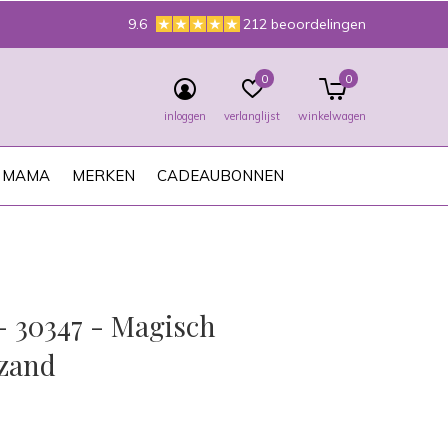
9.6
212 beoordelingen
0
0
inloggen
verlanglijst
winkelwagen
MAMA
MERKEN
CADEAUBONNEN
- 30347 - Magisch
zand