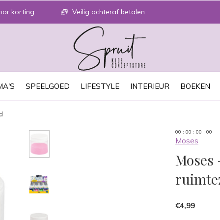
or korting
Veilig achteraf betalen
A'S
SPEELGOED
LIFESTYLE
INTERIEUR
BOEKEN
d
0
0
:
0
0
:
0
0
:
0
0
Moses
Moses 
ruimte
€4,99