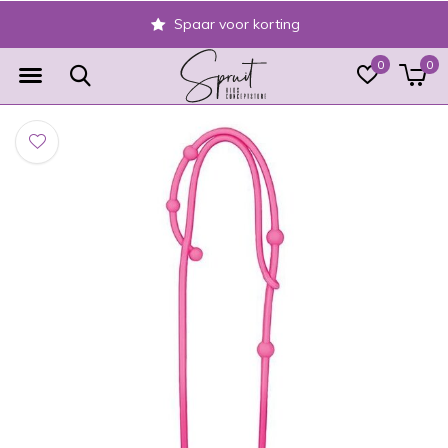
Spaar voor korting
0
0