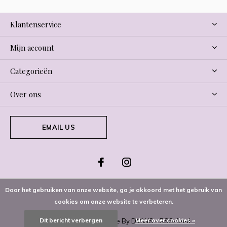
Klantenservice
Mijn account
Categorieën
Over ons
EMAIL US
Door het gebruiken van onze website, ga je akkoord met het gebruik van
cookies om onze website te verbeteren.
Dit bericht verbergen
Meer over cookies »
© Copyright
2026
- Theme By
DMWS
-
RSS-feed