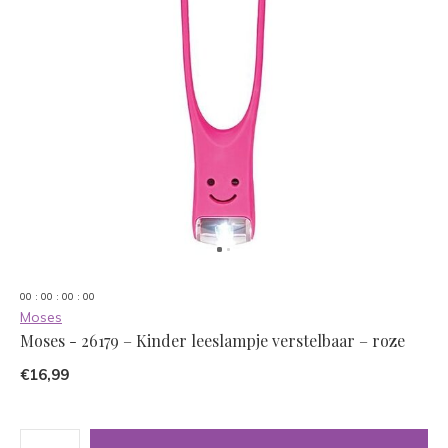
0
0
:
0
0
:
0
0
:
0
0
Moses
Moses - 26179 – Kinder leeslampje verstelbaar – roze
€16,99