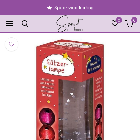
Spaar voor korting
0
0