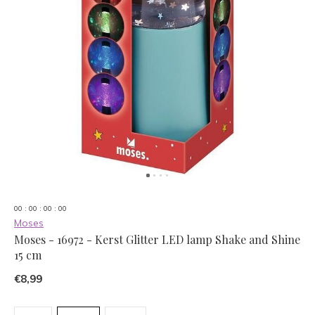
0
0
:
0
0
:
0
0
:
0
0
Moses
Moses - 16972 - Kerst Glitter LED lamp Shake and Shine
15 cm
€8,99