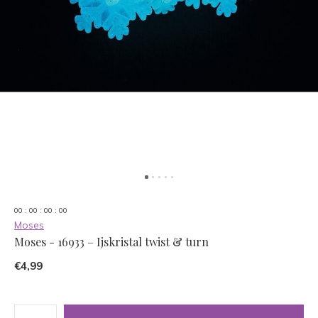
0
0
:
0
0
:
0
0
:
0
0
Moses
Moses - 16933 – Ijskristal twist & turn
€4,99