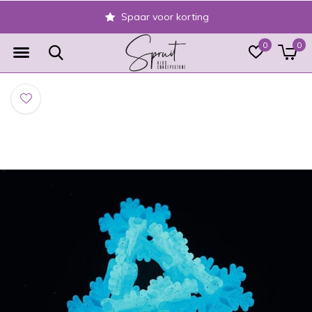
Spaar voor korting
0
0