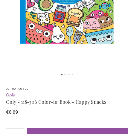
0
0
:
0
0
:
0
0
:
0
0
Ooly
Ooly - 118-306 Color-in' Book - Happy Snacks
€6,99