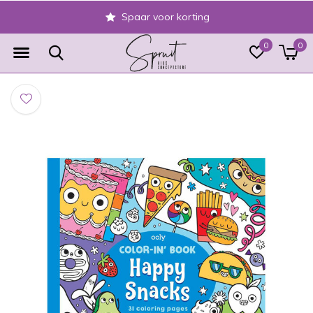
Spaar voor korting
0
0